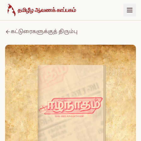
உள்ளடக்கத்திற்குச் செல்க
தமிழீழ ஆவணக் காப்பகம்
கட்டுரைகளுக்குத் திரும்பு