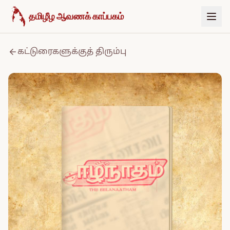
உள்ளடக்கத்திற்குச் செல்க
தமிழீழ ஆவணக் காப்பகம்
கட்டுரைகளுக்குத் திரும்பு