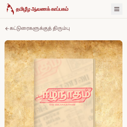
உள்ளடக்கத்திற்குச் செல்க
தமிழீழ ஆவணக் காப்பகம்
கட்டுரைகளுக்குத் திரும்பு