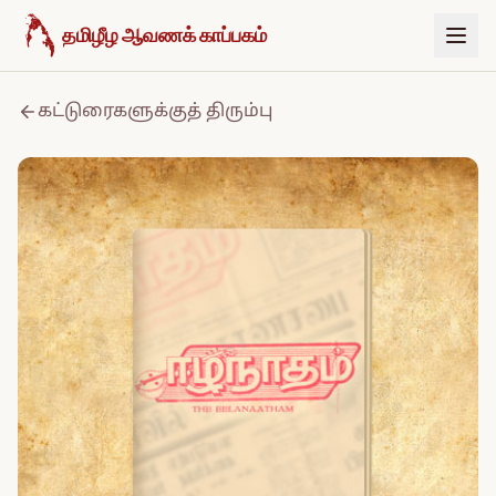
உள்ளடக்கத்திற்குச் செல்க
தமிழீழ ஆவணக் காப்பகம்
கட்டுரைகளுக்குத் திரும்பு