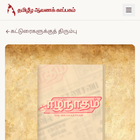
உள்ளடக்கத்திற்குச் செல்க
தமிழீழ ஆவணக் காப்பகம்
கட்டுரைகளுக்குத் திரும்பு