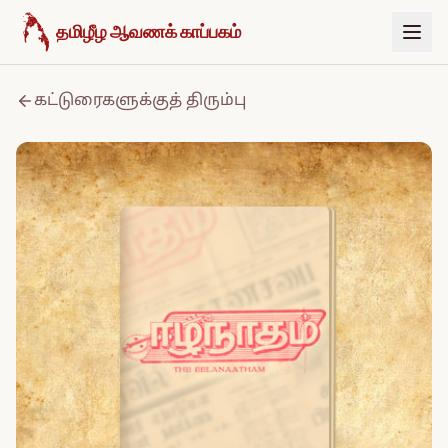
உள்ளடக்கத்திற்குச் செல்க
தமிழீழ ஆவணக் காப்பகம்
கட்டுரைகளுக்குத் திரும்பு