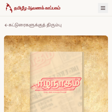
உள்ளடக்கத்திற்குச் செல்க
தமிழீழ ஆவணக் காப்பகம்
கட்டுரைகளுக்குத் திரும்பு