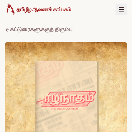
உள்ளடக்கத்திற்குச் செல்க
தமிழீழ ஆவணக் காப்பகம்
கட்டுரைகளுக்குத் திரும்பு