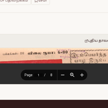
PDF பதிவிறக்கம்
சேமி
புதிய தாவ