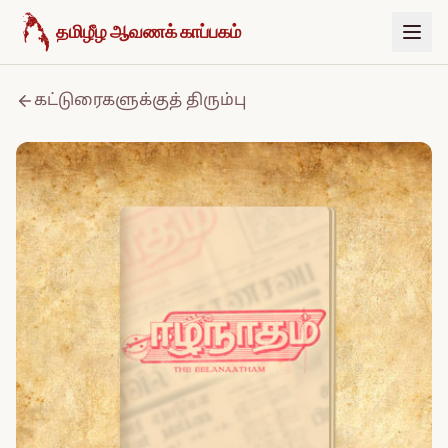
உள்ளடக்கத்திற்குச் செல்க
தமிழீழ ஆவணக் காப்பகம்
கட்டுரைகளுக்குத் திரும்பு