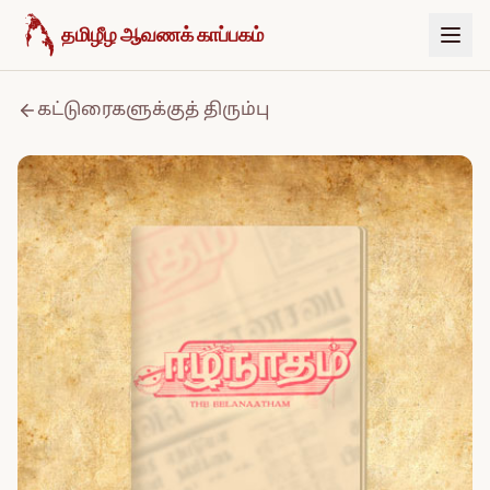
உள்ளடக்கத்திற்குச் செல்க
தமிழீழ ஆவணக் காப்பகம்
கட்டுரைகளுக்குத் திரும்பு