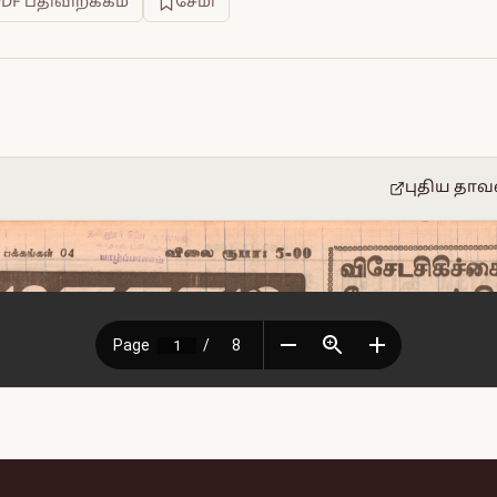
PDF பதிவிறக்கம்
சேமி
புதிய தாவ