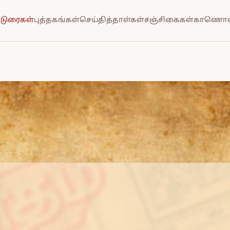
்டுரைகள்
புத்தகங்கள்
செய்தித்தாள்கள்
சஞ்சிகைகள்
காணொல