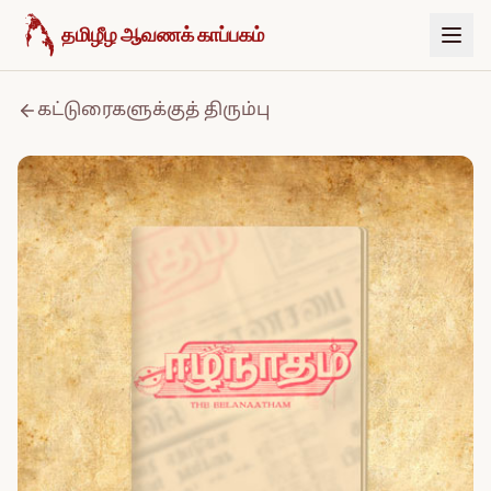
உள்ளடக்கத்திற்குச் செல்க
தமிழீழ ஆவணக் காப்பகம்
கட்டுரைகளுக்குத் திரும்பு