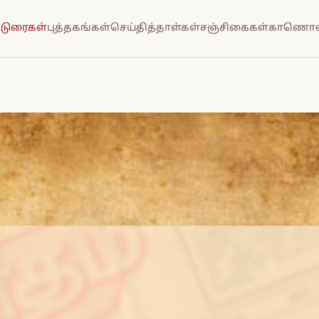
்டுரைகள்
புத்தகங்கள்
செய்தித்தாள்கள்
சஞ்சிகைகள்
காணொல