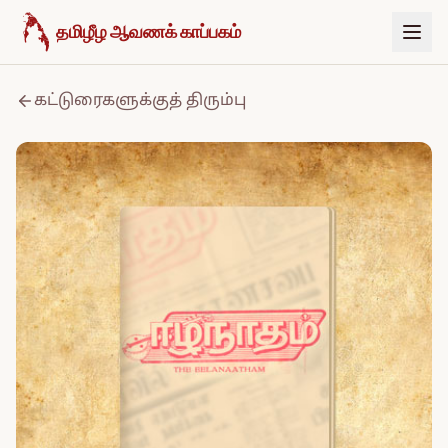
உள்ளடக்கத்திற்குச் செல்க
தமிழீழ ஆவணக் காப்பகம்
கட்டுரைகளுக்குத் திரும்பு