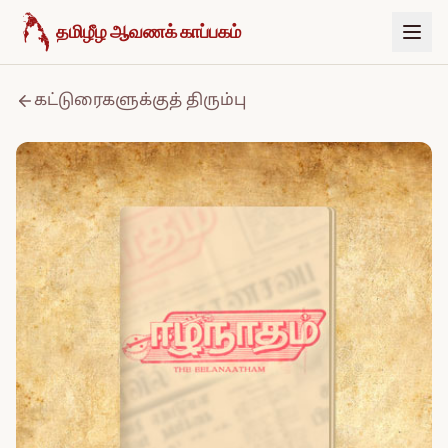
உள்ளடக்கத்திற்குச் செல்க
தமிழீழ ஆவணக் காப்பகம்
கட்டுரைகளுக்குத் திரும்பு