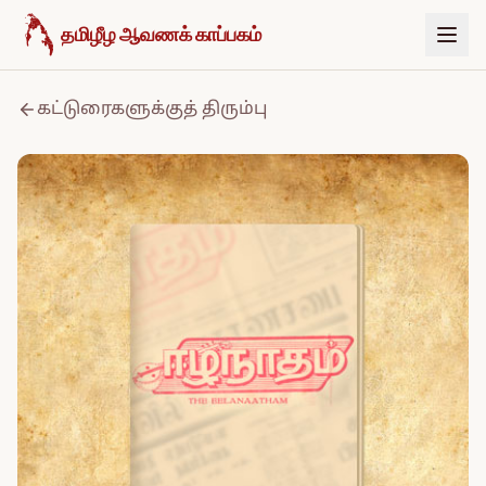
உள்ளடக்கத்திற்குச் செல்க
தமிழீழ ஆவணக் காப்பகம்
கட்டுரைகளுக்குத் திரும்பு