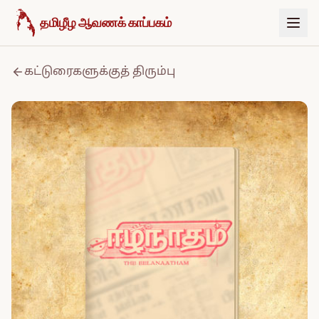
உள்ளடக்கத்திற்குச் செல்க
தமிழீழ ஆவணக் காப்பகம்
கட்டுரைகளுக்குத் திரும்பு