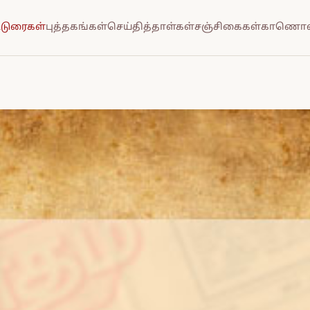
்டுரைகள்
புத்தகங்கள்
செய்தித்தாள்கள்
சஞ்சிகைகள்
காணொல