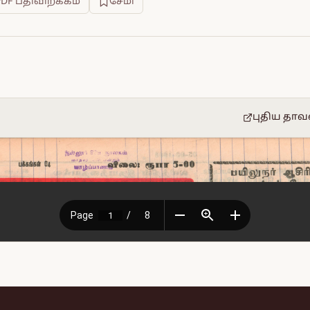
PDF பதிவிறக்கம்
சேமி
புதிய தாவ