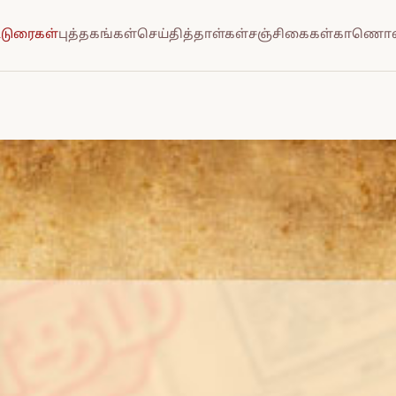
்டுரைகள்
புத்தகங்கள்
செய்தித்தாள்கள்
சஞ்சிகைகள்
காணொல