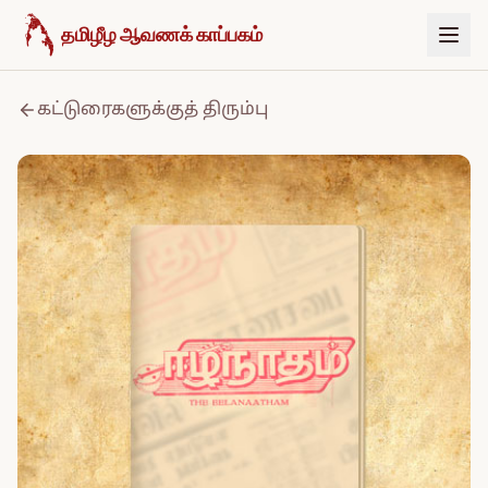
உள்ளடக்கத்திற்குச் செல்க
தமிழீழ ஆவணக் காப்பகம்
கட்டுரைகளுக்குத் திரும்பு