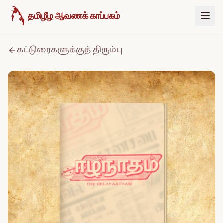
உள்ளடக்கத்திற்குச் செல்க
தமிழீழ ஆவணக் காப்பகம்
கட்டுரைகளுக்குத் திரும்பு