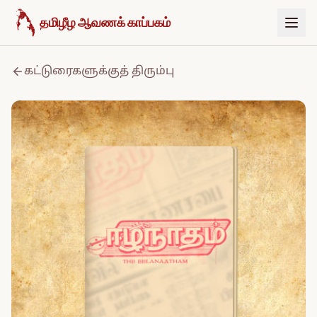
உள்ளடக்கத்திற்குச் செல்க
தமிழீழ ஆவணக் காப்பகம்
கட்டுரைகளுக்குத் திரும்பு