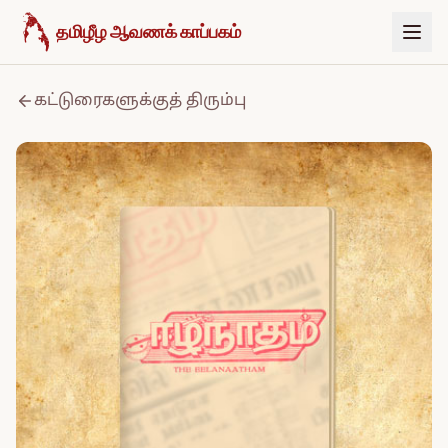
உள்ளடக்கத்திற்குச் செல்க
தமிழீழ ஆவணக் காப்பகம்
கட்டுரைகளுக்குத் திரும்பு