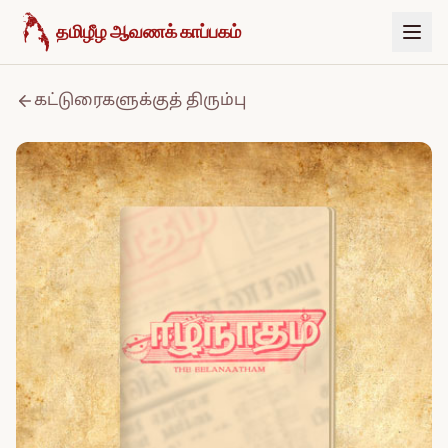
உள்ளடக்கத்திற்குச் செல்க
தமிழீழ ஆவணக் காப்பகம்
கட்டுரைகளுக்குத் திரும்பு