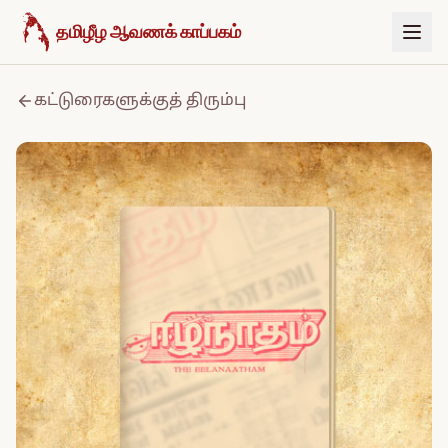
உள்ளடக்கத்திற்குச் செல்க
தமிழீழ ஆவணக் காப்பகம்
கட்டுரைகளுக்குத் திரும்பு