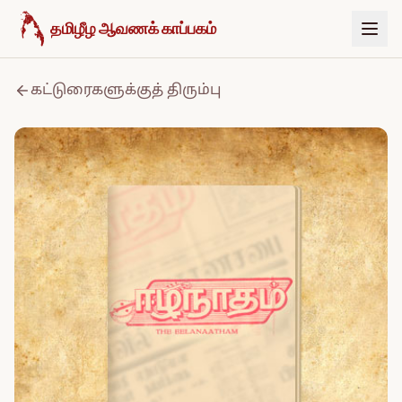
உள்ளடக்கத்திற்குச் செல்க
தமிழீழ ஆவணக் காப்பகம்
கட்டுரைகளுக்குத் திரும்பு