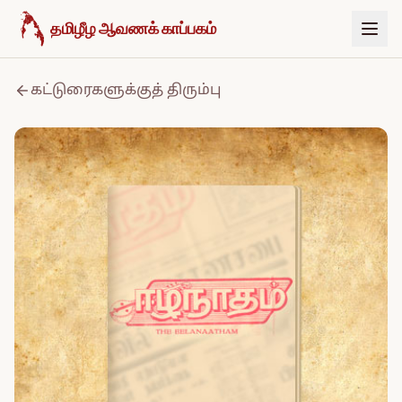
உள்ளடக்கத்திற்குச் செல்க
தமிழீழ ஆவணக் காப்பகம்
கட்டுரைகளுக்குத் திரும்பு