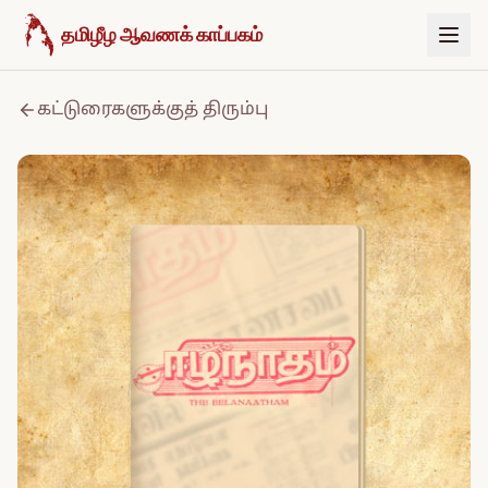
உள்ளடக்கத்திற்குச் செல்க
தமிழீழ ஆவணக் காப்பகம்
கட்டுரைகளுக்குத் திரும்பு