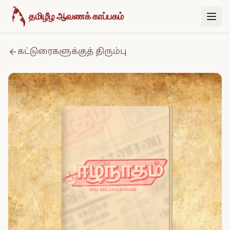
உள்ளடக்கத்திற்குச் செல்க
தமிழீழ ஆவணக் காப்பகம்
கட்டுரைகளுக்குத் திரும்பு