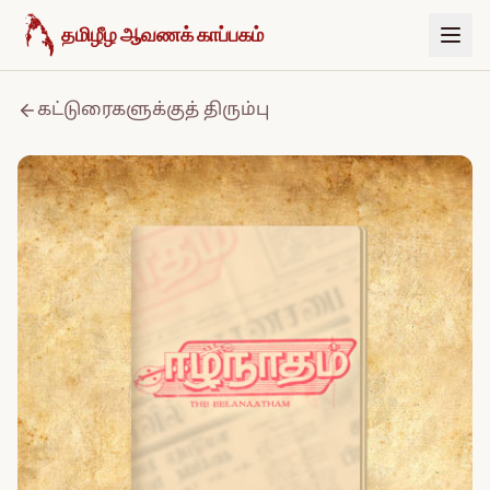
உள்ளடக்கத்திற்குச் செல்க
தமிழீழ ஆவணக் காப்பகம்
கட்டுரைகளுக்குத் திரும்பு