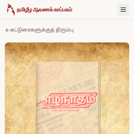
உள்ளடக்கத்திற்குச் செல்க
தமிழீழ ஆவணக் காப்பகம்
கட்டுரைகளுக்குத் திரும்பு