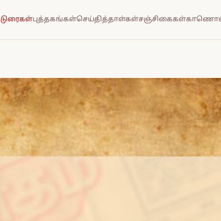
்டுரைகள்
புத்தகங்கள்
செய்தித்தாள்கள்
சஞ்சிகைகள்
காணொல