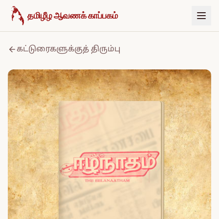
உள்ளடக்கத்திற்குச் செல்க
தமிழீழ ஆவணக் காப்பகம்
கட்டுரைகளுக்குத் திரும்பு