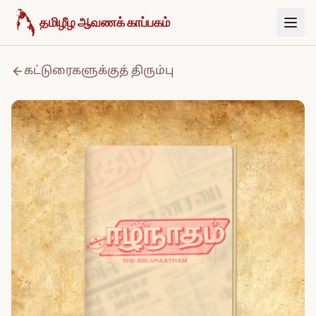
உள்ளடக்கத்திற்குச் செல்க
தமிழீழ ஆவணக் காப்பகம்
கட்டுரைகளுக்குத் திரும்பு