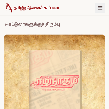
உள்ளடக்கத்திற்குச் செல்க
தமிழீழ ஆவணக் காப்பகம்
கட்டுரைகளுக்குத் திரும்பு