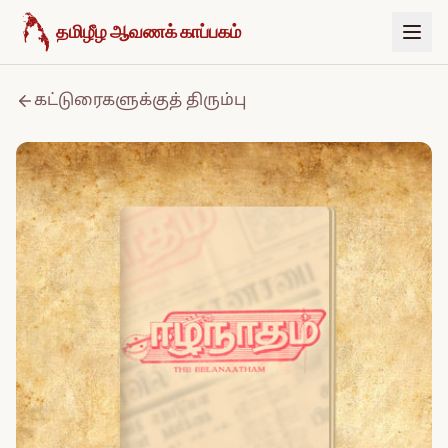
உள்ளடக்கத்திற்குச் செல்க
தமிழீழ ஆவணக் காப்பகம்
கட்டுரைகளுக்குத் திரும்பு