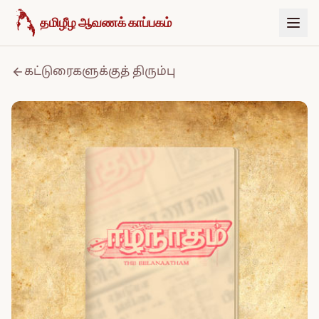
உள்ளடக்கத்திற்குச் செல்க
தமிழீழ ஆவணக் காப்பகம்
கட்டுரைகளுக்குத் திரும்பு