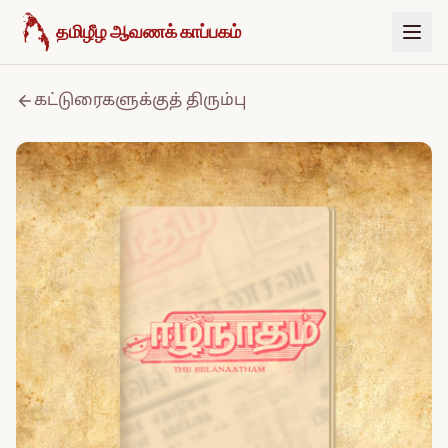
உள்ளடக்கத்திற்குச் செல்க
தமிழீழ ஆவணக் காப்பகம்
கட்டுரைகளுக்குத் திரும்பு