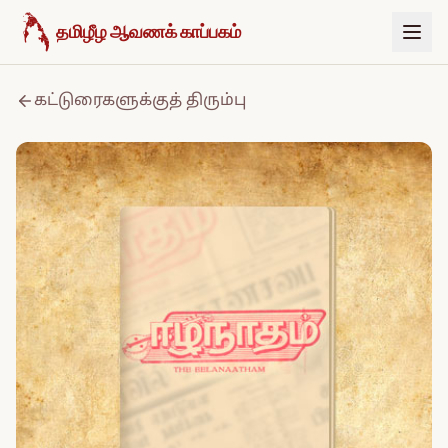
உள்ளடக்கத்திற்குச் செல்க
தமிழீழ ஆவணக் காப்பகம்
கட்டுரைகளுக்குத் திரும்பு