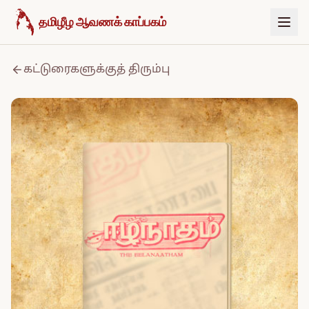
உள்ளடக்கத்திற்குச் செல்க
தமிழீழ ஆவணக் காப்பகம்
கட்டுரைகளுக்குத் திரும்பு