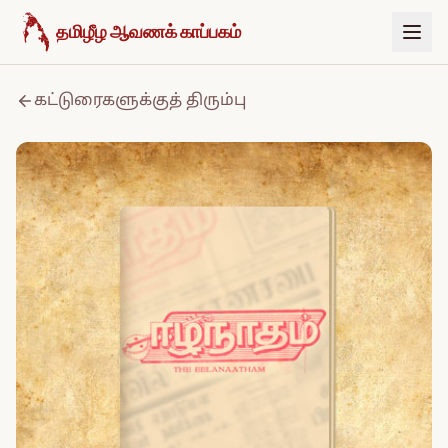
உள்ளடக்கத்திற்குச் செல்க
தமிழீழ ஆவணக் காப்பகம்
கட்டுரைகளுக்குத் திரும்பு