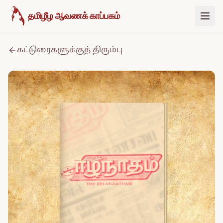
உள்ளடக்கத்திற்குச் செல்க
தமிழீழ ஆவணக் காப்பகம்
கட்டுரைகளுக்குத் திரும்பு