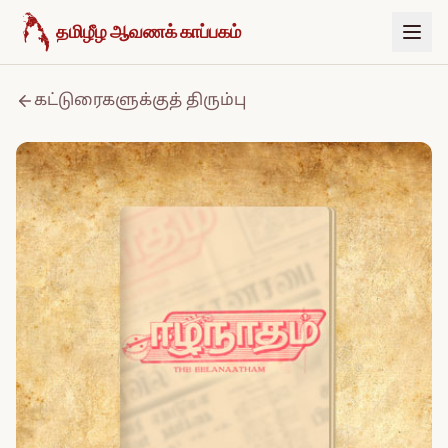
உள்ளடக்கத்திற்குச் செல்க
தமிழீழ ஆவணக் காப்பகம்
கட்டுரைகளுக்குத் திரும்பு