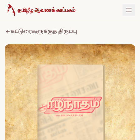
உள்ளடக்கத்திற்குச் செல்க
தமிழீழ ஆவணக் காப்பகம்
கட்டுரைகளுக்குத் திரும்பு