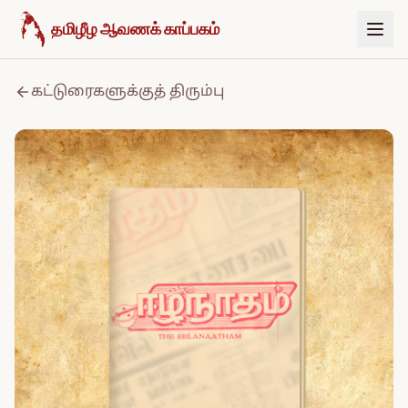
உள்ளடக்கத்திற்குச் செல்க
தமிழீழ ஆவணக் காப்பகம்
கட்டுரைகளுக்குத் திரும்பு