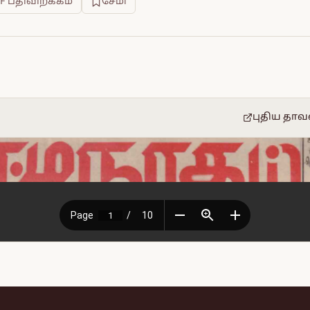
F பதிவிறக்கம்
சேமி
புதிய தாவ