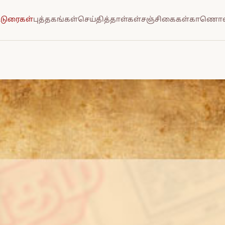
்டுரைகள்
புத்தகங்கள்
செய்தித்தாள்கள்
சஞ்சிகைகள்
காணொல