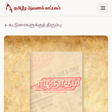
உள்ளடக்கத்திற்குச் செல்க
தமிழீழ ஆவணக் காப்பகம்
கட்டுரைகளுக்குத் திரும்பு