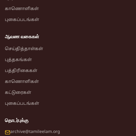
காணொளிகள்
புகைப்படங்கள்
ஆவண வகைகள்
செய்தித்தாள்கள்
புத்தகங்கள்
பத்திரிகைகள்
காணொளிகள்
கட்டுரைகள்
புகைப்படங்கள்
தொடர்புக்கு
archive@tamileelam.org