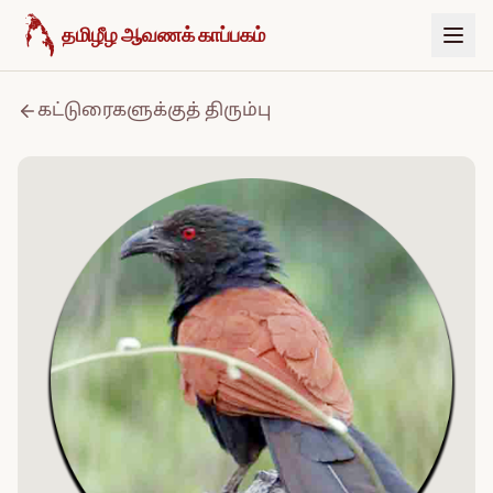
உள்ளடக்கத்திற்குச் செல்க
தமிழீழ ஆவணக் காப்பகம்
கட்டுரைகளுக்குத் திரும்பு