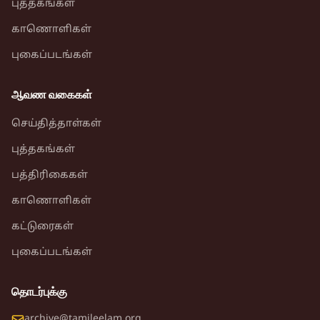
புத்தகங்கள்
காணொளிகள்
புகைப்படங்கள்
ஆவண வகைகள்
செய்தித்தாள்கள்
புத்தகங்கள்
பத்திரிகைகள்
காணொளிகள்
கட்டுரைகள்
புகைப்படங்கள்
தொடர்புக்கு
archive@tamileelam.org