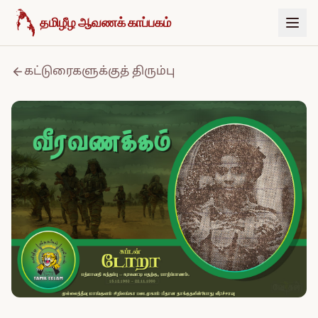
உள்ளடக்கத்திற்குச் செல்க
தமிழீழ ஆவணக் காப்பகம்
கட்டுரைகளுக்குத் திரும்பு