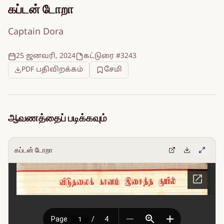
கப்டன் டோறா
Captain Dora
25 ஜனவரி, 2024
கட்டுரை #3243
PDF பதிவிறக்கம்
சேமி
ஆவணத்தைப் படிக்கவும்
கப்டன் டோறா